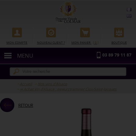
Gestion des cookies
MON COMPTE
NOUVEAU CLIENT ?
MON PANIER
[ 0 ]
BOUTIQUE
MENU
03 89 79 11 87
Accueil
Nos vins d'Alsace
⇒ Achat Vin d’Alsace : gewurztraminer Clos-Saint-Jacques
RETOUR