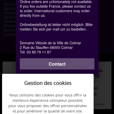
Online orders are unfortunately not available.
Clos Saint-Jacques
If you live outside France, please contact us
Domaine de Colmar
to order. International customers may order
Hospices de Colmar
directly from us.
Signature de Colmar - Petits Formats
Vendanges Tardives
Onlinebestellung ist leider nicht möglich. Bitte
Sélection de Grains Nobles
melden Sie sich per mail um zu bestellen.
Eaux de vie d'Alsace
Accessoires
Domaine Viticole de la Ville de Colmar
2 Rue du Stauffen 68000 Colmar
Tél. 03 89 79 11 87
Contact
Interdiction de vente de
boissons alcoolisées aux
mineurs de moins de 18
ans
la preuve de majorité est
exigée au moment de la
Nous utilisons des cookies pour vous offrir la
vente en ligne.
meilleure éxperience utilisateur possible,
CODE DE LA SANTÉ PUBLIQUE, ART.L 3342-1
pour vous proposer des offres personnalisées
ET L.3353-3
et pour améliorer la qualité de votre site.