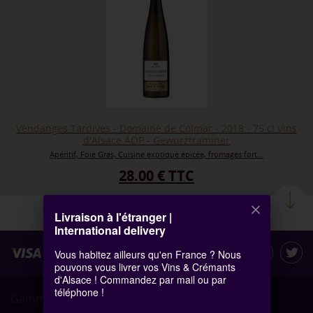
Vendanges Tardives - Domaine de Colmar - 2018 - 75 cl Vins
d'Alsace AOP - Gewurztraminer
Apéritif, Foie Gras, Cuisine exotique épicée, fromages fort...
28.00 € TTC
EN DETAIL
Livraison à l'étranger |
International delivery
Vous habitez ailleurs qu'en France ? Nous
pouvons vous livrer vos Vins & Crémants
d'Alsace ! Commandez par mail ou par
téléphone !
Gamme de produits