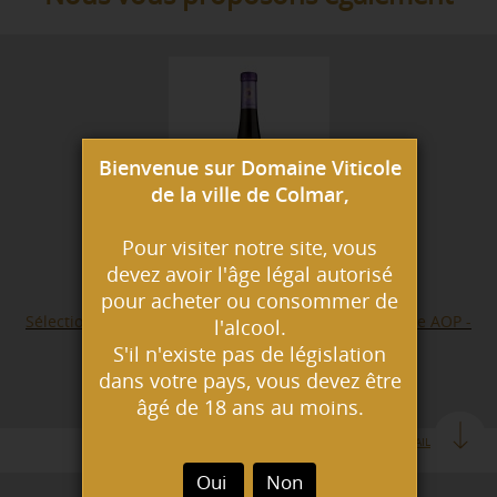
Bienvenue sur Domaine Viticole
de la ville de Colmar,
Pour visiter notre site, vous
devez avoir l'âge légal autorisé
pour acheter ou consommer de
Sélection de Grains Nobles - 2013 - 50 cl Vins d'Alsace AOP -
l'alcool.
Pinot Gris
S'il n'existe pas de législation
Il se suffit à lui seul, en apéritif ou fin de repas
dans votre pays, vous devez être
29.50 € TTC
âgé de 18 ans au moins.
EN DETAIL
Oui
Non