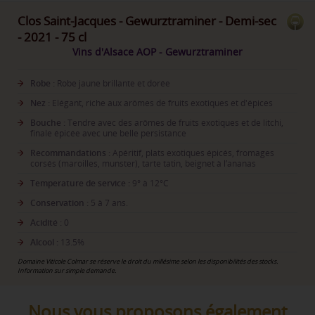
Clos Saint-Jacques - Gewurztraminer - Demi-sec
- 2021 - 75 cl
Vins d'Alsace AOP - Gewurztraminer
Robe :
Robe jaune brillante et dorée
Nez :
Elégant, riche aux arômes de fruits exotiques et d'épices
Bouche :
Tendre avec des arômes de fruits exotiques et de litchi,
finale épicée avec une belle persistance
Recommandations :
Apéritif, plats exotiques épicés, fromages
corsés (maroilles, munster), tarte tatin, beignet à l’ananas
Temperature de service :
9° à 12°C
Conservation :
5 à 7 ans.
Acidité :
0
Alcool :
13.5%
Domaine Viticole Colmar se réserve le droit du millésime selon les disponibilités des stocks.
Information sur simple demande.
Nous vous proposons également