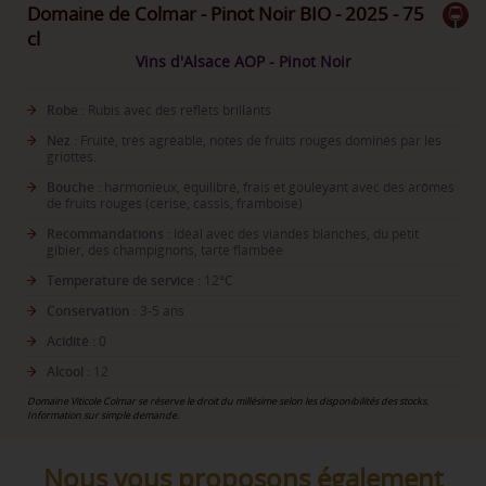
Domaine de Colmar - Pinot Noir BIO - 2025 - 75
cl
Vins d'Alsace AOP - Pinot Noir
Robe :
Rubis avec des reflets brillants
Nez :
Fruité, très agréable, notes de fruits rouges dominés par les
griottes.
Bouche :
harmonieux, équilibré, frais et gouleyant avec des arômes
de fruits rouges (cerise, cassis, framboise)
Recommandations :
Idéal avec des viandes blanches, du petit
gibier, des champignons, tarte flambée
Temperature de service :
12°C
Conservation :
3-5 ans
Acidité :
0
Alcool :
12
Domaine Viticole Colmar se réserve le droit du millésime selon les disponibilités des stocks.
Information sur simple demande.
Nous vous proposons également