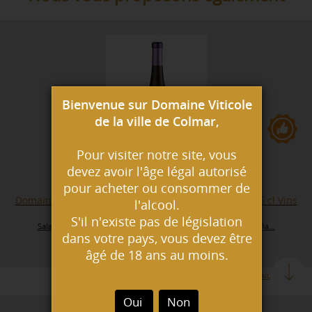
Bienvenue sur Domaine Viticole
de la ville de Colmar,
Pour visiter notre site, vous
devez avoir l'âge légal autorisé
pour acheter ou consommer de
Domaine de Colmar - Pinot Blanc sec - BIO - 2024 - 75 cl Vins
l'alcool.
d'Alsace AOP - Pinot Blanc
S'il n'existe pas de législation
Salade vigneronne, quiche lorraine, bouchées à la reine, tarte fla...
dans votre pays, vous devez être
8.00 € TTC
âgé de 18 ans au moins.
EN DETAIL
Oui
Non