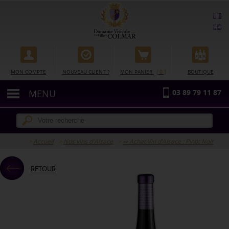
Gestion des cookies
MON COMPTE
NOUVEAU CLIENT ?
MON PANIER
[ 0 ]
BOUTIQUE
MENU
03 89 79 11 87
Accueil
Nos vins d'Alsace
⇒ Achat Vin d’Alsace : Pinot Noir
RETOUR