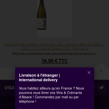
Domaine de Colmar - Pinot Gris sec - élevé en fûts de chêne -
2023 - 75 cl Vins d'Alsace AOP - Pinot Gris
Idéal avec un risotto aux cèpes, des viandes blanches en sauce ou...
16.00 € TTC
EN DETAIL
Livraison à l'étranger |
International delivery
Vous habitez ailleurs qu'en France ? Nous
pouvons vous livrer vos Vins & Crémants
d'Alsace ! Commandez par mail ou par
téléphone !
Gamme de produits